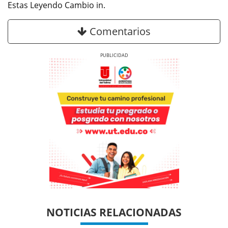
Estas Leyendo Cambio in.
Comentarios
Previous
Next
Previous
Previous
Next
Next
NOTICIAS RELACIONADAS