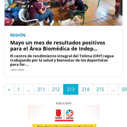
REGIÓN
Mayo un mes de resultados positivos
para el Área Biomédica de Indep...
El centro de rendimiento integral del Tolima (CRIT) sigue
trabajando por la salud y bienestar de los deportistas
para for...
HACE 2 AÑOS
«
1
...
211
212
213
214
215
...
50
Previous
Next