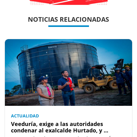
Previous
Previous
Next
Next
NOTICIAS RELACIONADAS
ACTUALIDAD
Veeduría, exige a las autoridades
condenar al exalcalde Hurtado, y ...