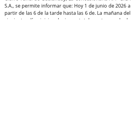
S.A., se permite informar que: Hoy 1 de junio de 2026 a
partir de las 6 de la tarde hasta las 6 de. La mañana del
siguiente día, inicia el cierre total nocturno de la
Previous
Next
Variante Gualanday (Código 40TLD), para ejecutar las
actividades de mantenimiento preventivo del sistema
de ventilación, sistemas electromecánicos y
verificación de iluminación del Túnel de Gualanday.
Encuentre contenido exclusivo en WhatsApp Channel,
siganos ya:
https://whatsapp.com/channel/0029Va9kwaD1CYoZx
xokC42iñ
Por: Oficina de prensa de Concesionaria APP GICA S.A.
cambioin.com