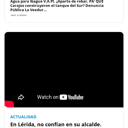
Agua para Ibagué V.A.PI. ¿Aparte de robar, PA' QUÉ
Carajos construyeron el tanque del Sur? Denuncia
Pública La Veedur...
HACE 13 HORAS
ACTUALIDAD
En Lérida, no confían en su alcalde.