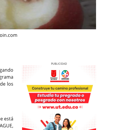
ioin.com
egando
ograma
de los
Previous
Next
ue está
BAGUE,