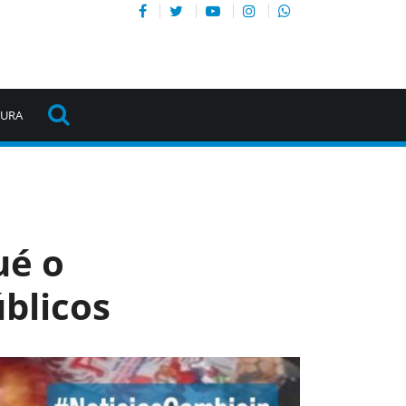
TURA
ué o
úblicos