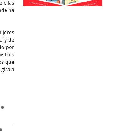
 ellas
Previous
Previous
Next
Next
nde ha
ujeres
o y de
do por
istros
os que
 gira a