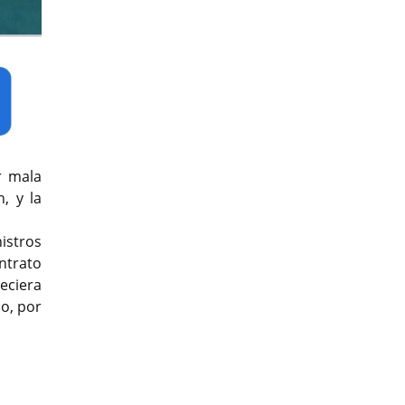
r mala
, y la
istros
ntrato
eciera
o, por