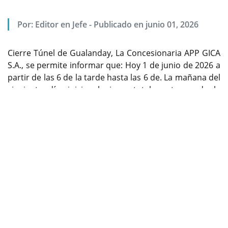
Por:
Editor en Jefe
-
Publicado en junio 01, 2026
Cierre Túnel de Gualanday, La Concesionaria APP GICA
S.A., se permite informar que: Hoy 1 de junio de 2026 a
partir de las 6 de la tarde hasta las 6 de. La mañana del
siguiente día, inicia el cierre total nocturno de la
Previous
Next
Variante Gualanday (Código 40TLD), para ejecutar las
actividades de mantenimiento preventivo del sistema
de ventilación, sistemas electromecánicos y
verificación de iluminación del Túnel de Gualanday.
Encuentre contenido exclusivo en WhatsApp Channel,
siganos ya:
https://whatsapp.com/channel/0029Va9kwaD1CYoZx
xokC42iñ