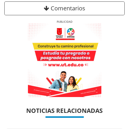
Comentarios
Previous
Next
Previous
Previous
Next
Next
NOTICIAS RELACIONADAS