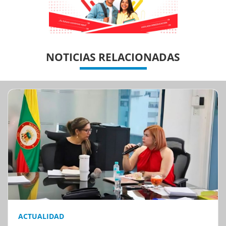
Previous
Previous
Next
Next
NOTICIAS RELACIONADAS
ACTUALIDAD