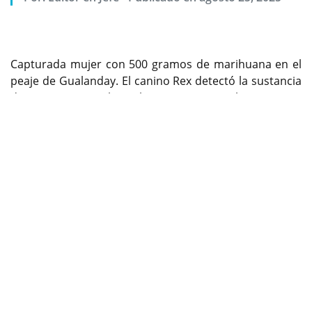
Capturada mujer con 500 gramos de marihuana en el
peaje de Gualanday. El canino Rex detectó la sustancia
durante un control a un bus intermunicipal.
Previous
Next
No se le olviden seguirnos para que encuentre
contenido exclusivo en WhatsApp Channel, siganos
ya:
https://whatsapp.com/channel/0029Va9kwaD1CYoZx
xokC42i
Por: Oficina de prensa de la policía metropolitana de
Ibagué.
cambioin.com