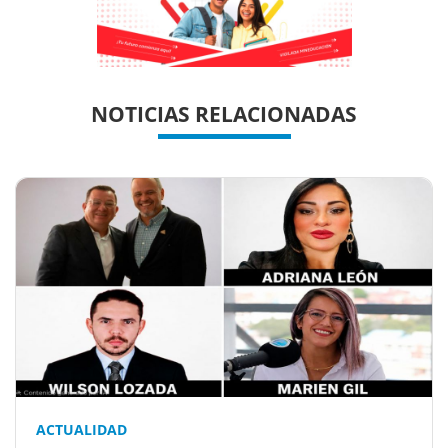
Previous
Previous
Next
Next
NOTICIAS RELACIONADAS
ACTUALIDAD