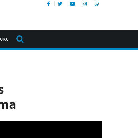
TURA
s
ima