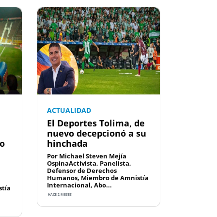
ACTUALIDAD
El Deportes Tolima, de
nuevo decepcionó a su
do
hinchada
Por Michael Steven Mejía
OspinaActivista, Panelista,
Defensor de Derechos
Humanos, Miembro de Amnistía
Internacional, Abo...
tía
HACE 2 MESES