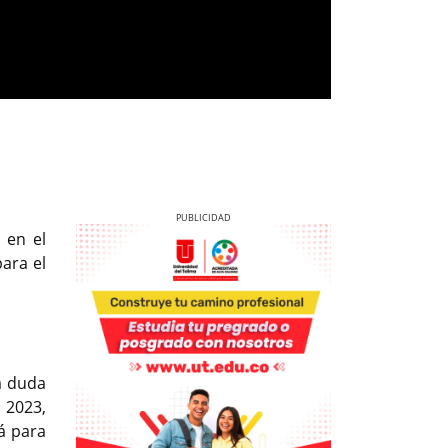
 en el
ara el
Previous
Next
a duda
 2023,
á para