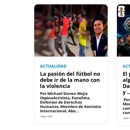
ACTUALIDAD
AC
La pasión del fútbol no
El
debe ir de la mano con
al
la violencia
Da
y ..
Por Michael Steven Mejía
OspinaActivista, Panelista,
Por
Defensor de Derechos
Mos
Humanos, Miembro de Amnistía
cam
Internacional, Abo...
com
HACE 1 MES
HACE 