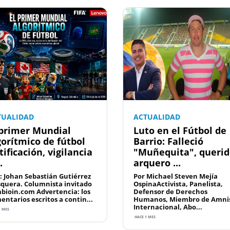
TUALIDAD
ACTUALIDAD
 primer Mundial
Luto en el Fútbol de
gorítmico de fútbol
Barrio: Falleció
tificación, vigilancia
"Muñequita", queri
.
arquero ...
: Johan Sebastián Gutiérrez
Por Michael Steven Mejía
quera. Columnista invitado
OspinaActivista, Panelista,
bioin.com Advertencia: los
Defensor de Derechos
entarios escritos a contin...
Humanos, Miembro de Amnis
Internacional, Abo...
1 MES
HACE 1 MES