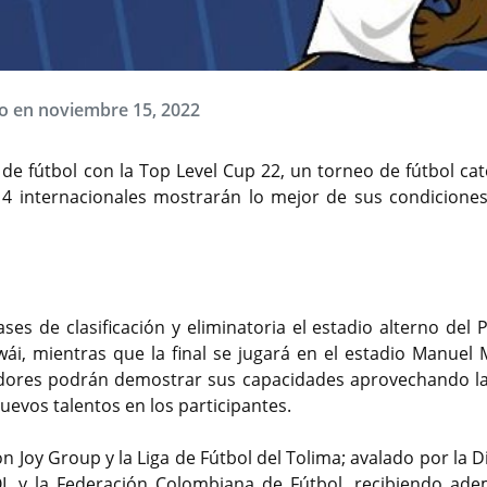
o en noviembre 15, 2022
 de fútbol con la Top Level Cup 22, un torneo de fútbol ca
 4 internacionales mostrarán lo mejor de sus condiciones
ses de clasificación y eliminatoria el estadio alterno del 
ái, mientras que la final se jugará en el estadio Manuel M
adores podrán demostrar sus capacidades aprovechando la 
vento patricinado por Indeportes. Suministrada a cambioin.c
evos talentos en los participantes.
 Joy Group y la Liga de Fútbol del Tolima; avalado por la D
L y la Federación Colombiana de Fútbol, recibiendo ade