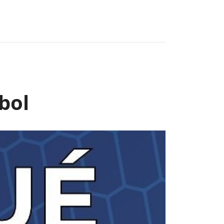
Next
bol