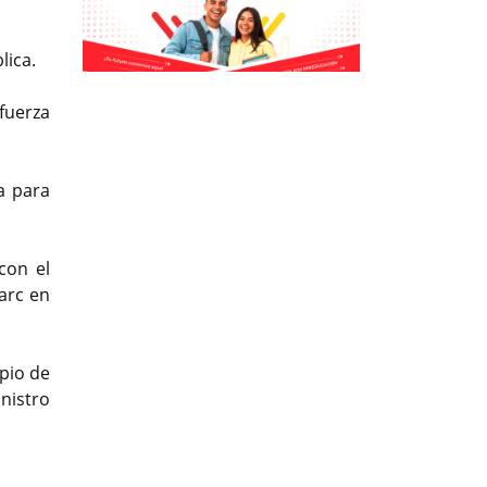
lica.
Previous
Previous
Next
Next
fuerza
a para
con el
arc en
pio de
inistro