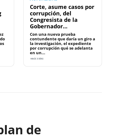
Corte, asume casos por
g
corrupción, del
Congresista de la
Gobernador...
ez
Con una nueva prueba
ado
contundente que daría un giro a
os
la investigación, el expediente
por corrupción qué se adelanta
en un...
HACE 3 DÍAS
Next
plan de