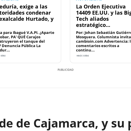
eduría, exige a las
La Orden Ejecutiva
toridades condenar
14409 EE.UU. y las Bi
 exalcalde Hurtado, y
Tech aliados
estratégico...
a para Ibagué V.A.PI. ¿Aparte
Por: Johan Sebastián Gutiérr
robar, PA' QUÉ Carajos
Mosquera. Columnista invit
struyeron el tanque del
cambioin.com Advertencia: l
? Denuncia Pública La
comentarios escritos a
dur...
continu...
 DÍAS
HACE 3 DÍAS
lde de Cajamarca, y su 