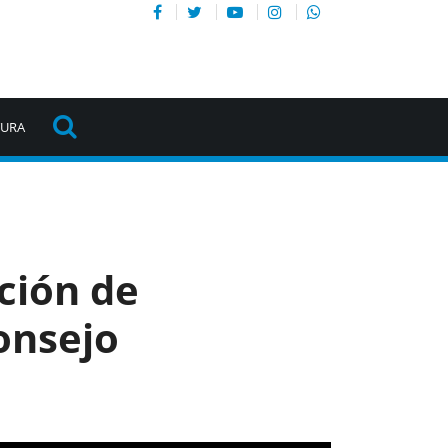
TURA
ción de
onsejo