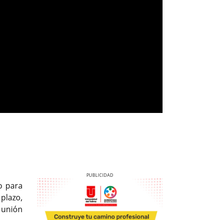
o para
plazo,
 unión