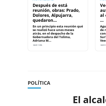
Después de está
Ve
reunión, obras: Prado,
au
Dolores, Alpujarra,
al
quedaron...
...
En un principio esta reunión qué
Agu
se realizó hace unos meses
de 
atrás, en el despacho de la
con
Gobernadora del Tolima,
Sur
Adriana M...
Vee
HACE 1 DÍA
HACE 3
Previous
POLÍTICA
El alca