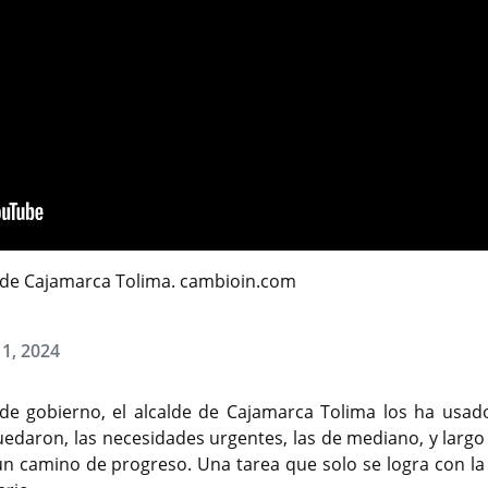
e de Cajamarca Tolima. cambioin.com
1, 2024
e gobierno, el alcalde de Cajamarca Tolima los ha usad
daron, las necesidades urgentes, las de mediano, y largo 
un camino de progreso. Una tarea que solo se logra con la