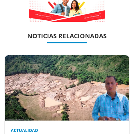
Previous
Previous
Next
Next
NOTICIAS RELACIONADAS
ACTUALIDAD