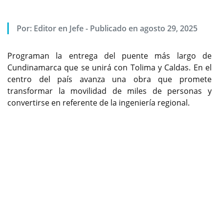
Por:
Editor en Jefe
-
Publicado en agosto 29, 2025
Programan la entrega del puente más largo de
Cundinamarca que se unirá con Tolima y Caldas. En el
centro del país avanza una obra que promete
transformar la movilidad de miles de personas y
convertirse en referente de la ingeniería regional.
Previous
Next
No se le olviden seguirnos para que encuentre
contenido exclusivo en WhatsApp Channel, siganos
ya:
https://whatsapp.com/channel/0029Va9kwaD1CYoZx
xokC42i