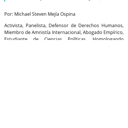
Por: Michael Steven Mejía Ospina
Activista, Panelista, Defensor de Derechos Humanos,
Miembro de Amnistía Internacional, Abogado Empírico,
Estudiante de Ciencias Políticas, Homologando
Previous
Next
Derecho en la Universidad Americana. Columnista
invitado
cambioin.com
Advertencia: los comentarios escritos a continuación
son responsabilidad única y exclusiva de su autor, y en
nada compromete a este medio de comunicación
digital.
Hoy, el periodismo tolimense y el país entero lloran la
partida de uno de sus grandes: Rafael Adelmo Mora.