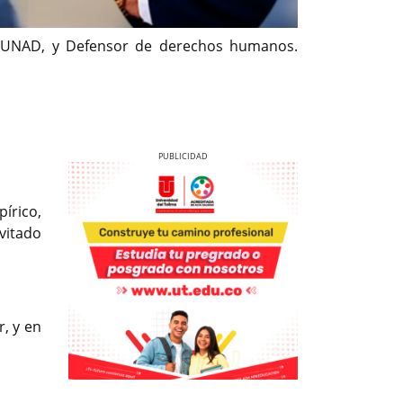
la UNAD, y Defensor de derechos humanos.
írico,
vitado
Previous
Next
r, y en
Previous
Previous
Next
Next