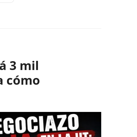
Next
á 3 mil
ga cómo