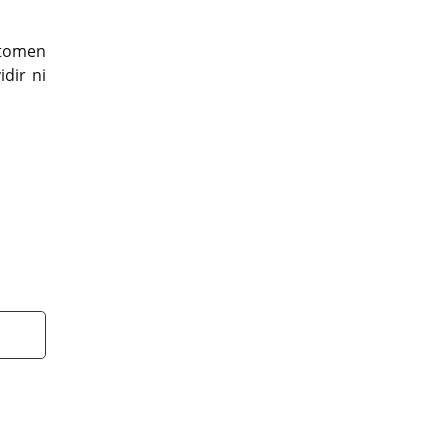
 tomen
dir ni