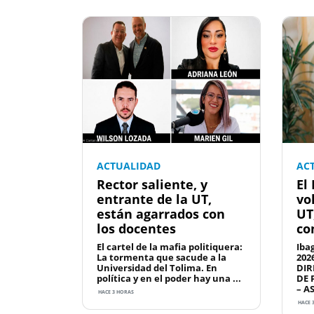
ACTUALIDAD
AC
Rector saliente, y
El
entrante de la UT,
vo
están agarrados con
UT
los docentes
co
El cartel de la mafia politiquera:
Iba
La tormenta que sacude a la
202
Universidad del Tolima. En
DIR
política y en el poder hay una ...
DE 
– A
HACE 3 HORAS
HACE 