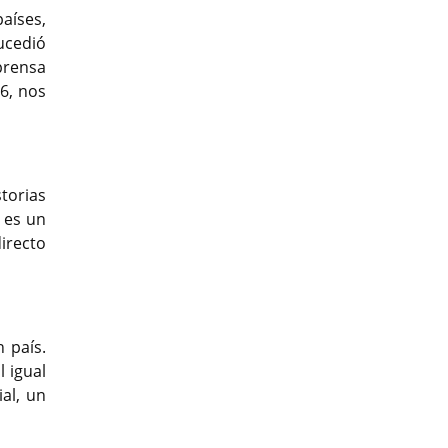
aíses,
ucedió
prensa
6, nos
torias
 es un
irecto
 país.
l igual
al, un