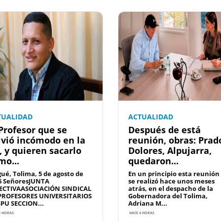
TUALIDAD
ACTUALIDAD
 Profesor que se
Después de está
lvió incómodo en la
reunión, obras: Prad
, y quieren sacarlo
Dolores, Alpujarra,
mo...
quedaron...
gué, Tolima, 5 de agosto de
En un principio esta reunión
6 SeñoresJUNTA
se realizó hace unos meses
ECTIVAASOCIACIÓN SINDICAL
atrás, en el despacho de la
PROFESORES UNIVERSITARIOS
Gobernadora del Tolima,
SPU SECCION...
Adriana M...
3 HORAS
HACE 4 HORAS