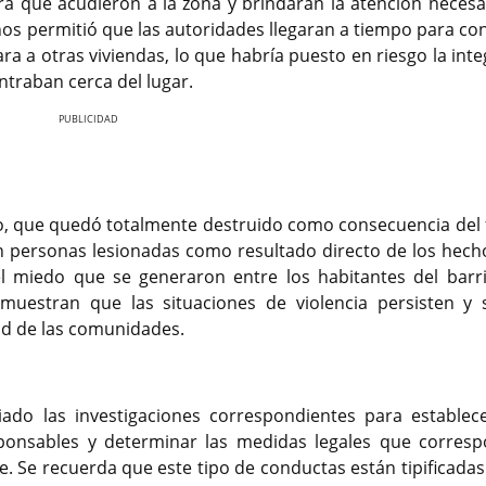
a que acudieron a la zona y brindaran la atención necesar
nos permitió que las autoridades llegaran a tiempo para con
ara a otras viviendas, lo que habría puesto en riesgo la int
ntraban cerca del lugar.
Nex
lo, que quedó totalmente destruido como consecuencia del 
 personas lesionadas como resultado directo de los hecho
l miedo que se generaron entre los habitantes del barr
muestran que las situaciones de violencia persisten y 
ad de las comunidades.
ado las investigaciones correspondientes para establec
responsables y determinar las medidas legales que corres
te. Se recuerda que este tipo de conductas están tipificada