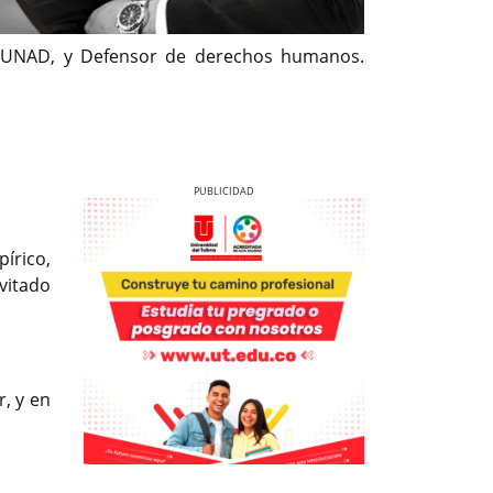
la UNAD, y Defensor de derechos humanos.
írico,
vitado
Previous
Next
r, y en
Previous
Previous
Next
Next