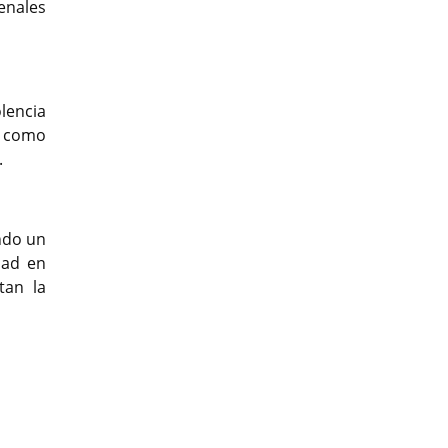
enales
lencia
í como
.
endo un
dad en
tan la