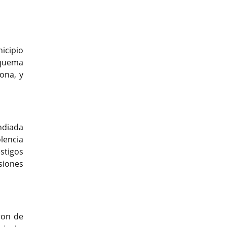
nicipio
 quema
ona, y
ndiada
lencia
stigos
siones
ron de