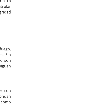
ia. La
trolar
egridad
t
fuego,
s. Sin
io son
siguen
er con
pondan
s como