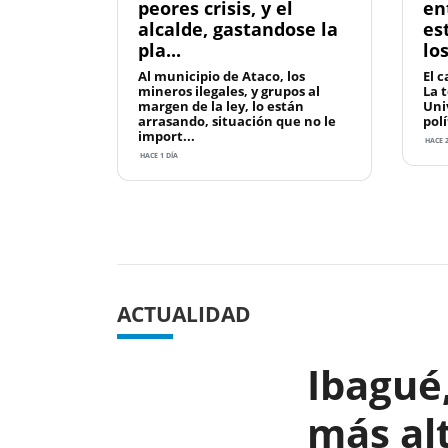
peores crisis, y el
en
alcalde, gastandose la
es
pla...
lo
Al municipio de Ataco, los
El c
mineros ilegales, y grupos al
La 
margen de la ley, lo están
Uni
arrasando, situación que no le
polí
import...
HACE 2
HACE 1 DÍA
Previous
ACTUALIDAD
Ibagué,
más alt