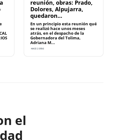
la
reunión, obras: Prado,
o
Dolores, Alpujarra,
quedaron...
e
En un principio esta reunión qué
se realizó hace unos meses
CAL
atrás, en el despacho de la
RIOS
Gobernadora del Tolima,
Adriana M...
HACE 2 DÍAS
Next
on el
idad