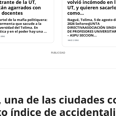
trante de la UT,
volvió incómodo en 
tán agarrados con
UT, y quieren sacarl
s docentes
como...
artel de la mafia politiquera:
Ibagué, Tolima, 5 de agosto d
tormenta que sacude a la
2026 SeñoresJUNTA
versidad del Tolima. En
DIRECTIVAASOCIACIÓN SINDI
tica y en el poder hay una ...
DE PROFESORES UNIVERSITA
– ASPU SECCION...
 DÍAS
HACE 2 DÍAS
 una de las ciudades c
o índice de accidental