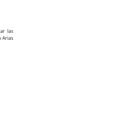
Previous
Previous
Next
Next
ar las
 Arias