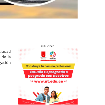
 Ciudad
 de la
igación
Previous
Next