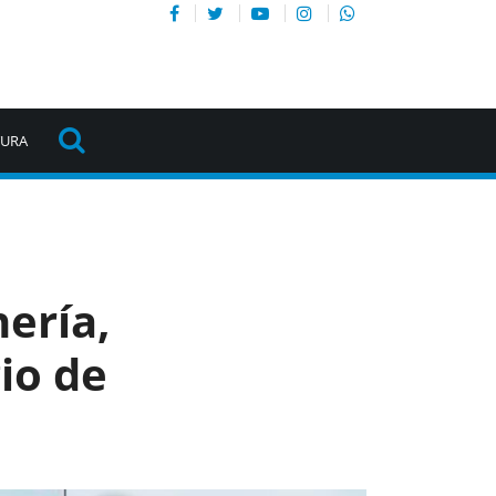
TURA
nería,
io de