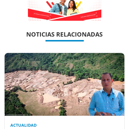
Previous
Previous
Next
Next
NOTICIAS RELACIONADAS
ACTUALIDAD