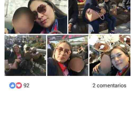
Previous
Next
Por:
Editor en Jefe
-
Publicado en octubre 30, 2017
Leidy Galeano Ortiz, en la feria del chocolate en París.