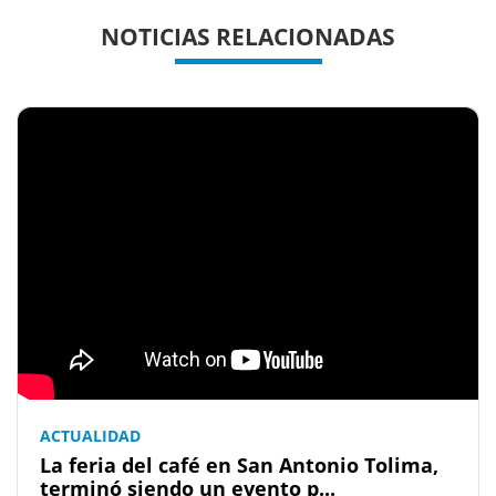
Previous
Previous
Next
Next
NOTICIAS RELACIONADAS
ACTUALIDAD
La feria del café en San Antonio Tolima,
terminó siendo un evento p...