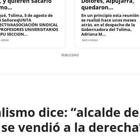
, y quieren sacarlo
Dolores, Alpujarra,
mo...
quedaron...
gué, Tolima, 5 de agosto de
En un principio esta reunión
6 SeñoresJUNTA
se realizó hace unos meses
ECTIVAASOCIACIÓN SINDICAL
atrás, en el despacho de la
PROFESORES UNIVERSITARIOS
Gobernadora del Tolima,
SPU SECCION...
Adriana M...
4 HORAS
HACE 4 HORAS
alismo dice: “alcalde de
se vendió a la derecha