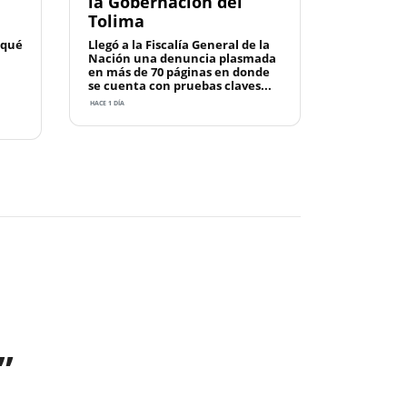
la Gobernación del
Tolima
 qué
Llegó a la Fiscalía General de la
Nación una denuncia plasmada
en más de 70 páginas en donde
se cuenta con pruebas claves...
HACE 1 DÍA
Next
”