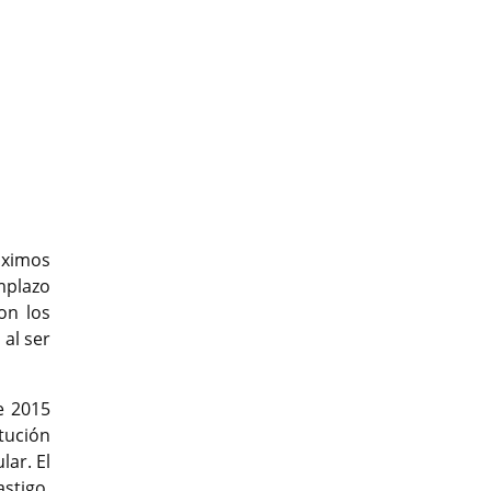
t
róximos
emplazo
on los
al ser
e 2015
tución
lar. El
astigo.