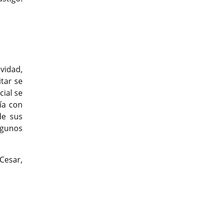
vidad,
itar se
cial se
ía con
de sus
lgunos
Cesar,