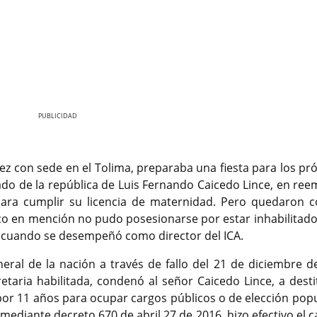
Nex
lez con sede en el Tolima, preparaba una fiesta para los p
enado de la república de Luis Fernando Caicedo Lince, en re
ara cumplir su licencia de maternidad. Pero quedaron c
co en mención no pudo posesionarse por estar inhabilitado 
 cuando se desempeñó como director del ICA.
eneral de la nación a través de fallo del 21 de diciembre d
etaria habilitada, condenó al señor Caicedo Lince, a desti
 por 11 años para ocupar cargos públicos o de elección popu
 mediante decreto 670 de abril 27 de 2016, hizo efectivo el c