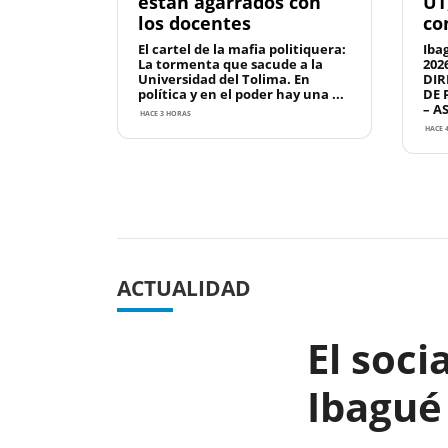
están agarrados con
UT
los docentes
co
El cartel de la mafia politiquera:
Iba
La tormenta que sacude a la
202
Universidad del Tolima. En
DIR
política y en el poder hay una ...
DE 
– A
HACE 3 HORAS
HACE 
Previous
ACTUALIDAD
El soci
Ibagué 