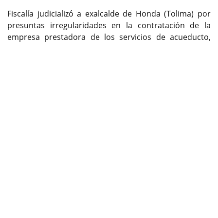
Fiscalía judicializó a exalcalde de Honda (Tolima) por
presuntas irregularidades en la contratación de la
empresa prestadora de los servicios de acueducto,
alcantarillado y aseo de Natagaima
Previous
Next
Vía: Oficina de prensa de la Fiscalía General de la
Nación
Por presuntas irregularidades en la contratación de la
empresa prestadora de los servcios de acueducto,
alcantarillado y aseo de Natagaima, la Fiscalía imputó a
José Alonso Montero Ortiz, exalcalde del municipio
Honda, Tolima, por los delitos de prevaricato por
acción en concurso heterogéneo y contrato sin
cumplimiento de requisitos legales.
Los hechos materia de la investigación se remontan al
11 de junio del año 2014. En esa fecha, según la fiscal
adscrita a la Unidad de Administración Pública de la