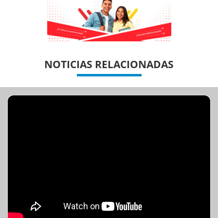
Previous
Previous
Next
Next
NOTICIAS RELACIONADAS