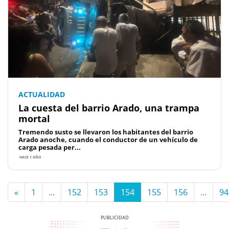
ACTUALIDAD
La cuesta del barrio Arado, una trampa
mortal
Tremendo susto se llevaron los habitantes del barrio
Arado anoche, cuando el conductor de un vehículo de
carga pesada per...
HACE 1 AÑO
«
1
...
152
153
154
155
156
...
94
Previous
Next