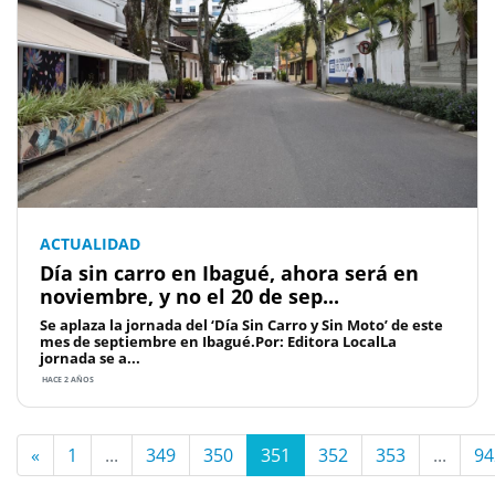
ACTUALIDAD
Día sin carro en Ibagué, ahora será en
noviembre, y no el 20 de sep...
Se aplaza la jornada del ‘Día Sin Carro y Sin Moto’ de este
mes de septiembre en Ibagué.Por: Editora LocalLa
jornada se a...
HACE 2 AÑOS
«
1
...
349
350
351
352
353
...
94