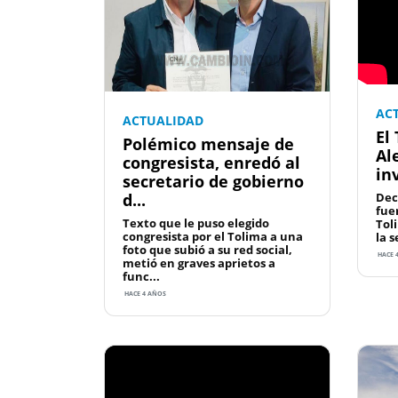
AC
ACTUALIDAD
El
Polémico mensaje de
Al
congresista, enredó al
in
secretario de gobierno
d...
Dec
fue
Texto que le puso elegido
Tol
congresista por el Tolima a una
la s
foto que subió a su red social,
HACE 
metió en graves aprietos a
func...
HACE 4 AÑOS