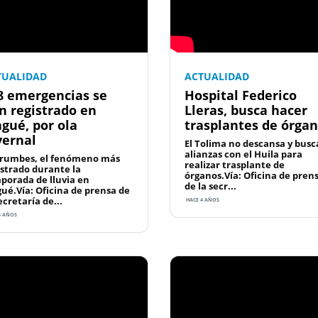
TUALIDAD
ACTUALIDAD
8 emergencias se
Hospital Federico
n registrado en
Lleras, busca hacer
agué, por ola
trasplantes de órga
vernal
El Tolima no descansa y busc
alianzas con el Huila para
rumbes, el fenómeno más
realizar trasplante de
istrado durante la
órganos.Vía: Oficina de pren
porada de lluvia en
de la secr...
gué.Vía: Oficina de prensa de
ecretaría de...
HACE 4 AÑOS
4 AÑOS