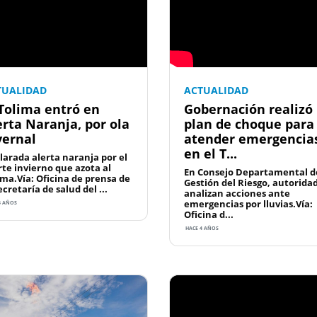
TUALIDAD
ACTUALIDAD
 Tolima entró en
Gobernación realizó
erta Naranja, por ola
plan de choque para
vernal
atender emergencia
en el T...
larada alerta naranja por el
rte invierno que azota al
En Consejo Departamental d
ima.Vía: Oficina de prensa de
Gestión del Riesgo, autorida
ecretaría de salud del ...
analizan acciones ante
emergencias por lluvias.Vía:
4 AÑOS
Oficina d...
HACE 4 AÑOS