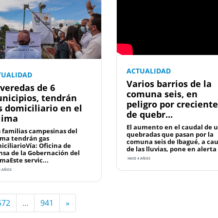
ACTUALIDAD
TUALIDAD
Varios barrios de la
 veredas de 6
comuna seis, en
nicipios, tendrán
peligro por creciente
s domiciliario en el
de quebr...
lima
El aumento en el caudal de 
 familias campesinas del
quebradas que pasan por la
ima tendrán gas
comuna seis de Ibagué, a ca
iciliarioVía: Oficina de
de las lluvias, pone en alerta 
nsa de la Gobernación del
maEste servic...
HACE 4 AÑOS
4 AÑOS
572
...
941
»