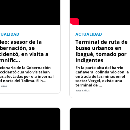
TUALIDAD
ACTUALIDAD
deo: asesor de la
Terminal de ruta de
bernación, se
buses urbanos en
cidentó, en visita a
Ibagué, tomado por
mnific...
indigentes
cionario de la Gobernación
En la parte alta del barrio
accidentó cuando visitaban
Cañaveral colindando con la
as afectadas por ola invernal
entrada de las minas en el
l norte del Tolima. El h...
sector Vergel, existe una
terminal de ...
4 AÑOS
HACE 4 AÑOS