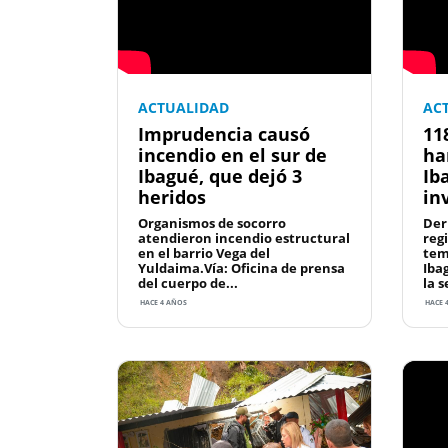
ACTUALIDAD
AC
Imprudencia causó
11
incendio en el sur de
ha
Ibagué, que dejó 3
Ib
heridos
in
Organismos de socorro
Der
atendieron incendio estructural
reg
en el barrio Vega del
tem
Yuldaima.Vía: Oficina de prensa
Iba
del cuerpo de...
la s
HACE 4 AÑOS
HACE 