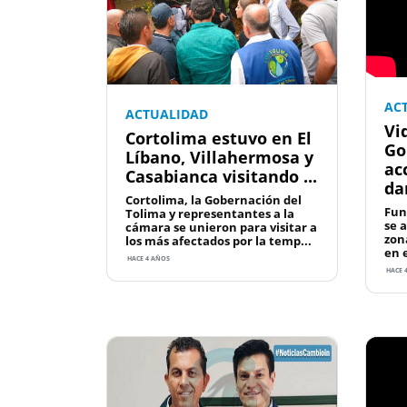
AC
ACTUALIDAD
Vi
Cortolima estuvo en El
Go
Líbano, Villahermosa y
ac
Casabianca visitando ...
da
Cortolima, la Gobernación del
Fun
Tolima y representantes a la
se 
cámara se unieron para visitar a
zon
los más afectados por la temp...
en e
HACE 4 AÑOS
HACE 