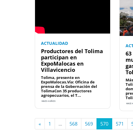
ACTUALIDAD
AC
Productores del Tolima
63
participan en
mu
ExpoMalocas en
ga
Villavicencio
To
Tolima, presente en
Más
ExpoMalocas.Vía: Oficina de
Tol
prensa de la Gobernación del
dom
TolimaCon 35 productores
pre
agropecuarios, el T...
Toli
HACE 4 AÑOS
HACE 
«
1
...
568
569
570
571