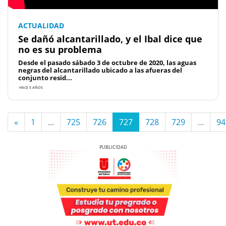
ACTUALIDAD
Se dañó alcantarillado, y el Ibal dice que
no es su problema
Desde el pasado sábado 3 de octubre de 2020, las aguas
negras del alcantarillado ubicado a las afueras del
conjunto resid...
HACE 5 AÑOS
«
1
...
725
726
727
728
729
...
94
Previous
Next
Previous
Next