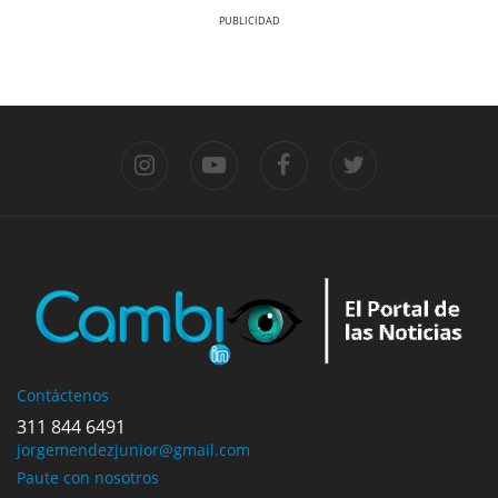
Previous
Previous
Next
Next
Previous
Next
Contáctenos
311 844 6491
jorgemendezjunior@gmail.com
Paute con nosotros