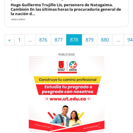
Hugo Guillermo Trujillo Lis, personero de Natagaima.
Cambioin En las últimas horas la procuraduría general de
la nación d...
HACE 8 AÑOS
«
1
...
876
877
878
879
880
...
94
Previous
Next
Previous
Next