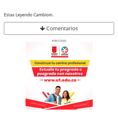
Estas Leyendo Cambioin.
Comentarios
Previous
Next
Previous
Previous
Next
Next