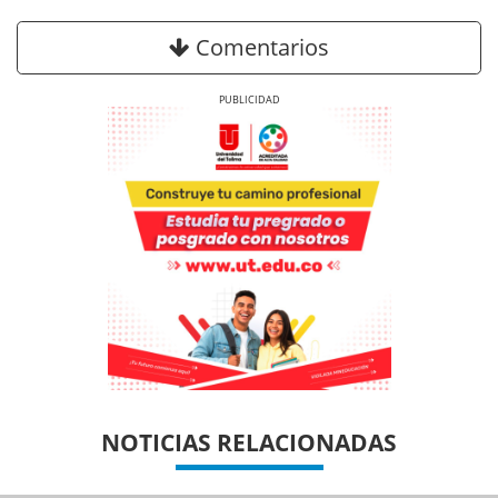
Comentarios
Previous
Next
Previous
Previous
Next
Next
NOTICIAS RELACIONADAS