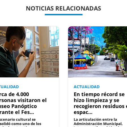
NOTICIAS RELACIONADAS
TUALIDAD
ACTUALIDAD
rca de 4.000
En tiempo récord se
rsonas visitaron el
hizo limpieza y se
seo Panóptico
recogieron residuos
rante el Fes...
espac...
escenario cultural se
La articulación entre la
solidó como uno de los
Administración Municipal,