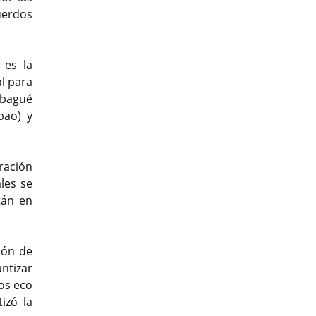
uerdos
 es la
l para
Ibagué
bao) y
ración
les se
tán en
ión de
ntizar
ios eco
izó la