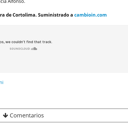
cia Alfonso.
ora de Cortolima. Suministrado a
cambioin.com
ni
Comentarios