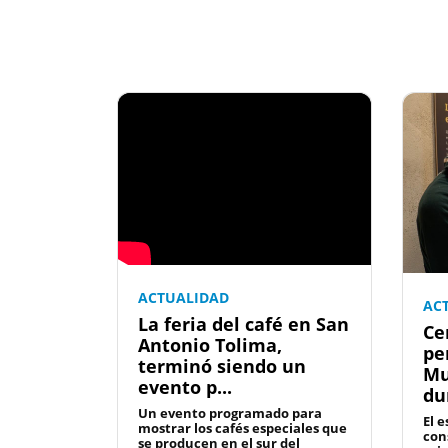
ACTUALIDAD
AC
La feria del café en San
Ce
Antonio Tolima,
pe
terminó siendo un
Mu
evento p...
du
Un evento programado para
El 
mostrar los cafés especiales que
con
se producen en el sur del