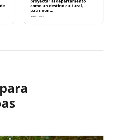
proyectar al departamento
 de
como un destino cultural,
patrimon...
HACE 1 MES
Next
 para
oas