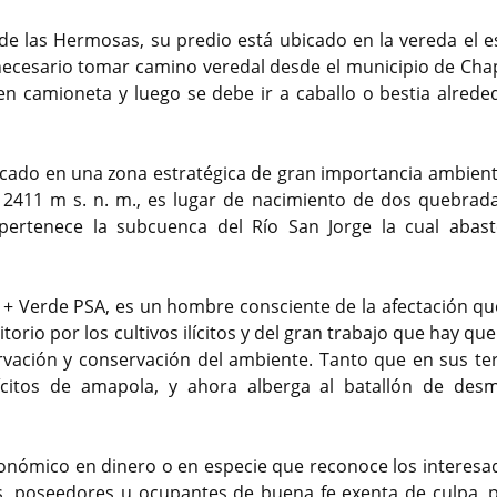
e las Hermosas, su predio está ubicado en la vereda el e
 necesario tomar camino veredal desde el municipio de Chap
en camioneta y luego se debe ir a caballo o bestia alrede
icado en una zona estratégica de gran importancia ambient
A 2411 m s. n. m., es lugar de nacimiento de dos quebrad
pertenece la subcuenca del Río San Jorge la cual abast
a + Verde PSA, es un hombre consciente de la afectación qu
torio por los cultivos ilícitos y del gran trabajo que hay qu
rvación y conservación del ambiente. Tanto que en sus te
lícitos de amapola, y ahora alberga al batallón de des
conómico en dinero o en especie que reconoce los interesa
os, poseedores u ocupantes de buena fe exenta de culpa, p