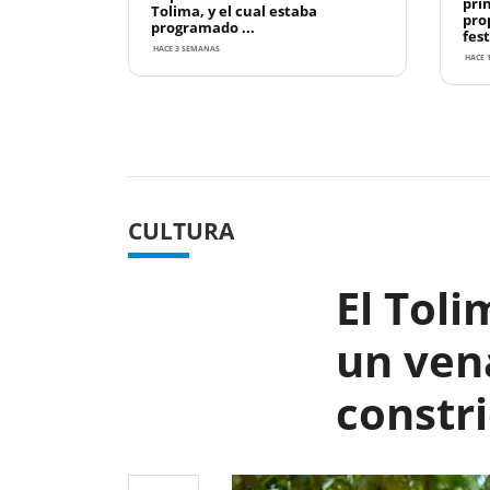
pri
Tolima, y el cual estaba
pro
programado ...
fest
HACE 3 SEMANAS
HACE 
Previous
CULTURA
El Toli
un ven
constri