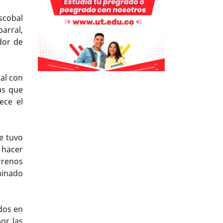
Previous
Next
scobal
arral,
dor de
Previous
Previous
Next
Next
al con
as que
ece el
e tuvo
e hacer
rrenos
minado
dos en
or las