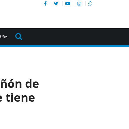
TURA
añón de
e tiene