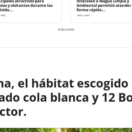
ncipales atractivos para
Interaseo e Ibagué Limpia y
pios y visitantes durante las
Ambiental permitió atender
ivida...
forma rápida...
1 MES
HACE 1 MES
ma, el hábitat escogido
ado cola blanca y 12 B
ctor.