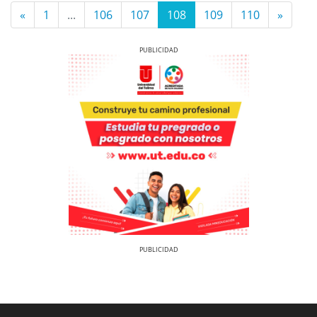
«
1
...
106
107
108
109
110
»
Previous
Next
Previous
Next
Previous
Previous
Next
Next
Previous
Next