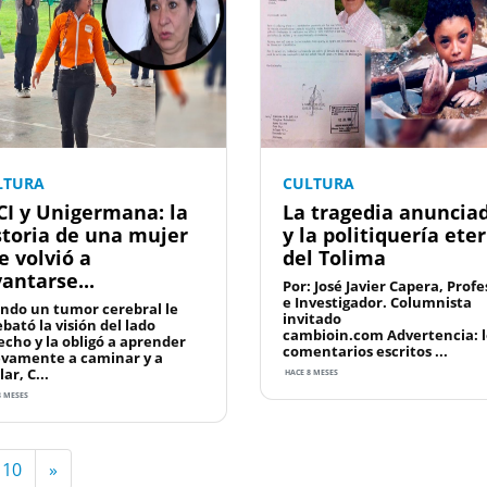
LTURA
CULTURA
CI y Unigermana: la
La tragedia anuncia
storia de una mujer
y la politiquería ete
e volvió a
del Tolima
vantarse...
Por: José Javier Capera, Profe
e Investigador. Columnista
ndo un tumor cerebral le
invitado
bató la visión del lado
cambioin.com Advertencia: l
echo y la obligó a aprender
comentarios escritos ...
vamente a caminar y a
ar, C...
HACE 8 MESES
8 MESES
110
»