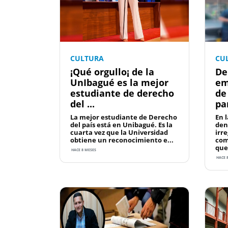
CULTURA
CU
¡Qué orgullo¡ de la
De
UnIbagué es la mejor
em
estudiante de derecho
de
del ...
pa
La mejor estudiante de Derecho
En 
del país está en Unibagué. Es la
den
cuarta vez que la Universidad
irr
obtiene un reconocimiento e...
com
que 
HACE 8 MESES
HACE 