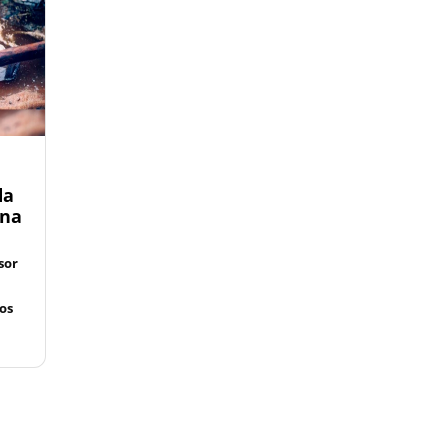
da
rna
sor
os