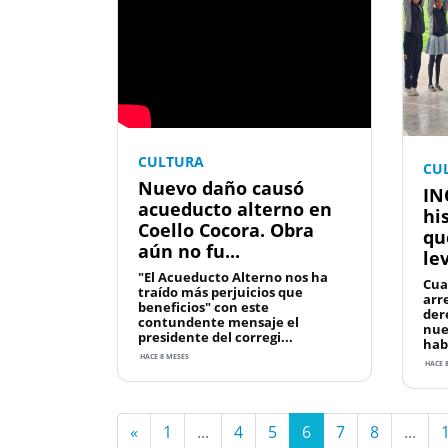
CULTURA
CU
Nuevo daño causó
IN
acueducto alterno en
hi
Coello Cocora. Obra
qu
aún no fu...
le
"El Acueducto Alterno nos ha
Cua
traído más perjuicios que
arre
beneficios" con este
der
contundente mensaje el
nue
presidente del corregi...
habl
HACE 8 MESES
HACE 
«
1
...
4
5
6
7
8
...