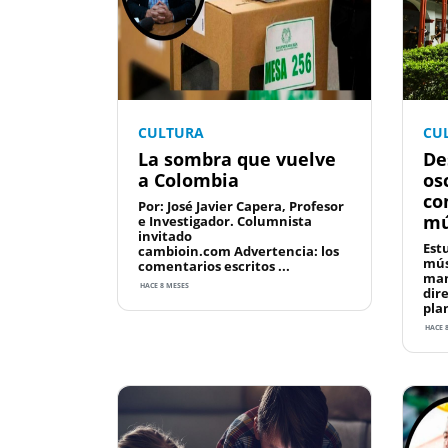
CULTURA
CU
La sombra que vuelve
De
a Colombia
os
co
Por: José Javier Capera, Profesor
mú
e Investigador. Columnista
invitado
Est
cambioin.com Advertencia: los
mús
comentarios escritos ...
man
HACE 8 MESES
dir
plan
HACE 