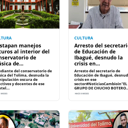
LTURA
CULTURA
stapan manejos
Arresto del secretar
curos al interior del
de Educación de
nservatorio de
Ibagué, desnudo la
sica de...
crisis en...
udiante del conservatorio de
Arresto del secretario de
ica del Tolima, desnuda la
Educación de Ibagué, desnud
ipulación oscura de
crisis en ese
ectivos y docentes de ese
sector#NoticiasCambioin"EL
tel...
GRUPO DE CHUCHO BOTERO..
8 MESES
HACE 8 MESES