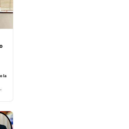
io
o la
.