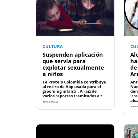
CULTURA
CU
Suspenden aplicación
Al
que servía para
ha
explotar sexualmente
de
a niños
Ar
Te Protejo Colombia contribuye
Ante
al retiro de App usada para el
Nac
grooming infantil. A raíz de
den
varios reportes tramitados a t...
irr
alca
HACE 8 MESES
HACE 