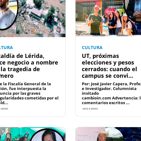
LTURA
CULTURA
caldía de Lérida,
UT, próximas
ce negocio a nombre
elecciones y pesos
 la tragedia de
cerrados: cuando el
mero
campus se convi...
 la Fiscalía General de la
Por: José Javier Capera, Profe
ión, fue interpuesta la
e Investigador. Columnista
uncia por las graves
invitado
egularidades cometidas por el
cambioin.com Advertencia: l
ld...
comentarios escritos ...
8 MESES
HACE 8 MESES