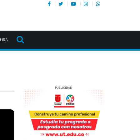
TURA
Previous
Next
Previous
Next