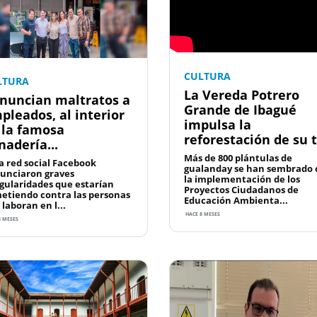
CULTURA
LTURA
La Vereda Potrero
nuncian maltratos a
Grande de Ibagué
pleados, al interior
impulsa la
 la famosa
reforestación de su t.
nadería...
Más de 800 plántulas de
la red social Facebook
gualanday se han sembrado 
unciaron graves
la implementación de los
egularidades que estarían
Proyectos Ciudadanos de
etiendo contra las personas
Educación Ambienta...
laboran en l...
HACE 8 MESES
8 MESES