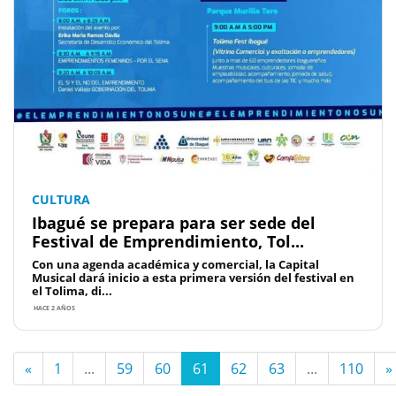
CULTURA
Ibagué se prepara para ser sede del
Festival de Emprendimiento, Tol...
Con una agenda académica y comercial, la Capital
Musical dará inicio a esta primera versión del festival en
el Tolima, di...
HACE 2 AÑOS
«
1
...
59
60
61
62
63
...
110
»