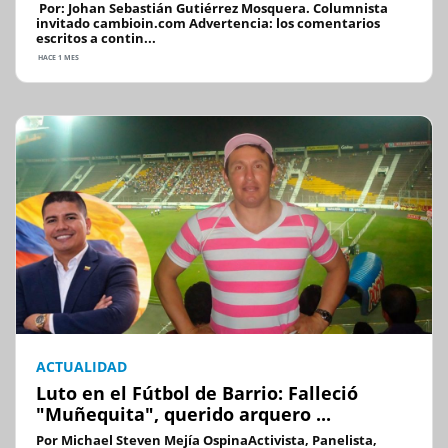
Por: Johan Sebastián Gutiérrez Mosquera. Columnista
invitado cambioin.com Advertencia: los comentarios
escritos a contin...
HACE 1 MES
ACTUALIDAD
Luto en el Fútbol de Barrio: Falleció
"Muñequita", querido arquero ...
Por Michael Steven Mejía OspinaActivista, Panelista,