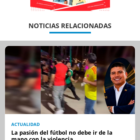
Previous
Previous
Next
Next
NOTICIAS RELACIONADAS
ACTUALIDAD
La pasión del fútbol no debe ir de la
mano con la violencia