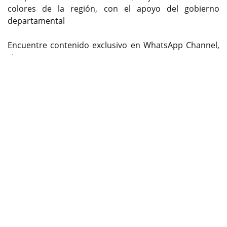
colores de la región, con el apoyo del gobierno
departamental
Encuentre contenido exclusivo en WhatsApp Channel,
siganos
Previous
Next
ya:
https://whatsapp.com/channel/0029Va9kwaD1CYoZ
xxokC42
Vía: Oficina de prensa de Indeportes
Tolima.
cambioin.com
En esta importante competencia, Tolima logró una
destacada participación, obteniendo múltiples
medallas que reflejan el arduo trabajo, dedicación y
pasión de nuestros deportistas:
Campeona Nacional:
Luisa Katerine Montiel (81 kg), quien se coronó