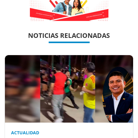
Previous
Previous
Next
Next
NOTICIAS RELACIONADAS
ACTUALIDAD