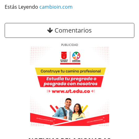
Estás Leyendo
cambioin.com
Comentarios
Previous
Next
Previous
Previous
Next
Next