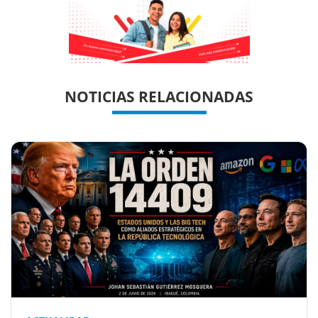
Previous
Previous
Next
Next
NOTICIAS RELACIONADAS