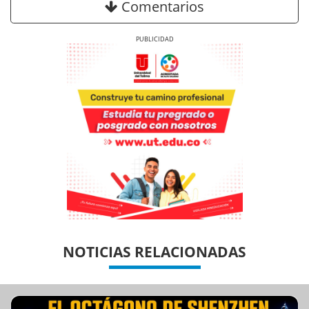
Comentarios
Previous
Next
Previous
Previous
Next
Next
NOTICIAS RELACIONADAS