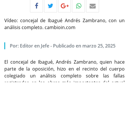
Vídeo: concejal de Ibagué Andrés Zambrano, con un
análisis completo. cambioin.com
Por:
Editor en Jefe
-
Publicado en marzo 25, 2025
El concejal de Ibagué, Andrés Zambrano, quien hace
parte de la oposición, hizo en el recinto del cuerpo
colegiado un análisis completo sobre las fallas
registradas en las obras más importantes del actual
Previous
Next
gobierno, y como por falta de gestión de algunos
funcionarios estas no serán terminadas.
Encuentre contenido exclusivo en WhatsApp Channel,
síganos ya:
https://whatsapp.com/channel/0029Va9kwaD1CYoZx