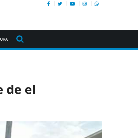
TURA
e de el