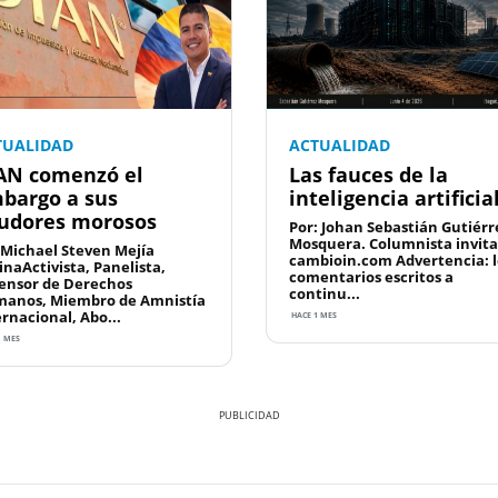
TUALIDAD
ACTUALIDAD
AN comenzó el
Las fauces de la
bargo a sus
inteligencia artificia
udores morosos
Por: Johan Sebastián Gutiérr
Mosquera. Columnista invit
 Michael Steven Mejía
cambioin.com Advertencia: l
inaActivista, Panelista,
comentarios escritos a
ensor de Derechos
continu...
anos, Miembro de Amnistía
ernacional, Abo...
HACE 1 MES
1 MES