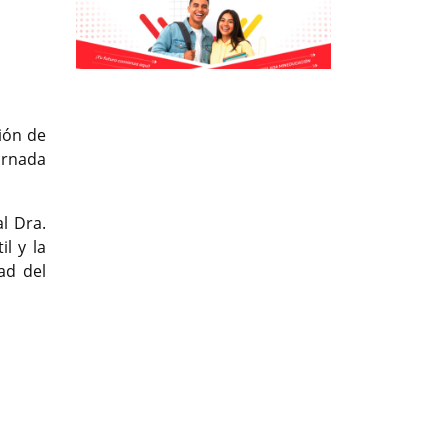
Previous
Previous
Next
Next
ión de
ornada
l Dra.
l y la
ad del