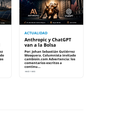
ACTUALIDAD
Anthropic y ChatGPT
l
van a la Bolsa
ez
Por: Johan Sebastián Gutiérrez
ado
Mosquera. Columnista invitado
os
cambioin.com Advertencia: los
comentarios escritos a
continu...
HACE 1 MES
Next