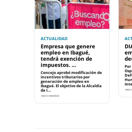
ACTUALIDAD
AC
Empresa que genere
DI
empleo en Ibagué,
em
tendrá exención de
de
impuestos. ...
Por
Osp
Concejo aprobó modificación de
Def
incentivos tributarios por
Hum
generación de empleo en
Int
Ibagué. El objetivo de la Alcaldía
de I...
HACE 
HACE 2 SEMANAS
Previous