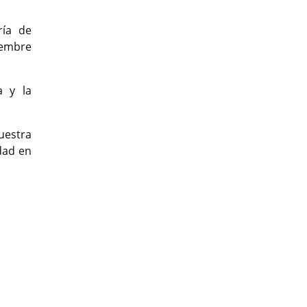
ría de
iembre
a y la
uestra
dad en
t