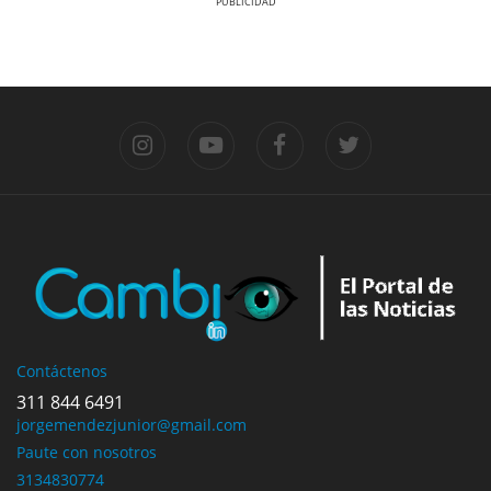
Previous
Previous
Next
Next
Previous
Next
Contáctenos
311 844 6491
jorgemendezjunior@gmail.com
Paute con nosotros
3134830774