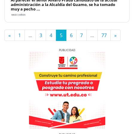
administración a la Alcaldía del Guamo, se ha tomado
muy a pecho ...
HACE 3 AÑOS
«
1
...
3
4
5
6
7
...
77
»
Previous
Next
Previous
Next