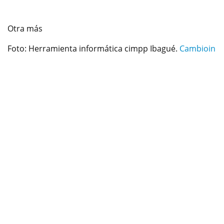
Otra más
Foto: Herramienta informática cimpp Ibagué.
Cambioin
Previous
Next
Por: Editor En Jefe
Tres años duro la implementación del centro
información planeación participativa-cimpp, una
herramienta tecnológica, utilizada para la consulta de
trámites al interior de la administración local, todas las
dependencias de la alcaldía en la web. El proyecto
costo 300 millones de pesos, del presupuesto oficial.
Ahora sin excusa alguna el actual alcalde determinó