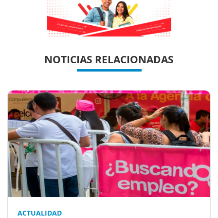
Previous
Previous
Next
Next
NOTICIAS RELACIONADAS
ACTUALIDAD