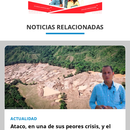
Previous
Previous
Next
Next
NOTICIAS RELACIONADAS
ACTUALIDAD
Ataco, en una de sus peores crisis, y el