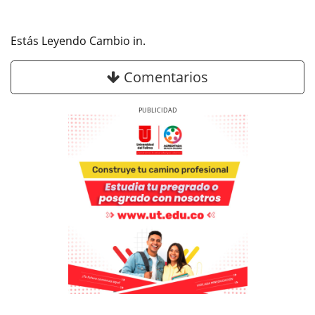
Estás Leyendo Cambio in.
Comentarios
Previous
Next
Previous
Previous
Next
Next