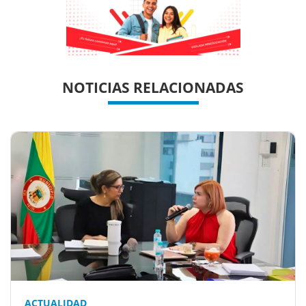
Previous
Previous
Next
Next
NOTICIAS RELACIONADAS
ACTUALIDAD