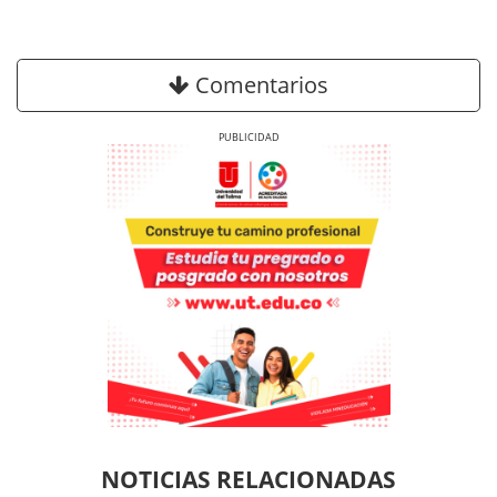
Comentarios
Previous
Next
Previous
Previous
Next
Next
NOTICIAS RELACIONADAS