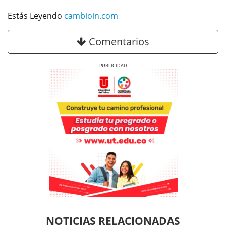
Estás Leyendo
cambioin.com
Comentarios
Previous
Next
Previous
Previous
Next
Next
NOTICIAS RELACIONADAS