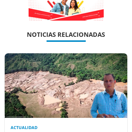
Previous
Previous
Next
Next
NOTICIAS RELACIONADAS
ACTUALIDAD