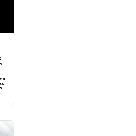
s
e
rma
as,
s,
.