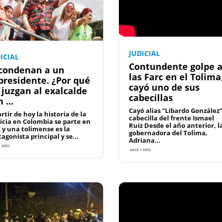
JUDICIAL
ICIAL
Contundente golpe 
 condenan a un
las Farc en el Tolima
presidente. ¿Por qué
cayó uno de sus
 juzgan al exalcalde
cabecillas
 ...
Cayó alias “Libardo González”
rtir de hoy la historia de la
cabecilla del frente Ismael
ticia en Colombia se parte en
Ruiz Desde el año anterior, l
, y una tolimense es la
gobernadora del Tolima,
agonista principal y se...
Adriana...
1 AÑO
HACE 1 AÑO