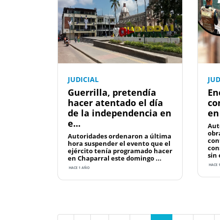
JUDICIAL
JUD
Guerrilla, pretendía
En
hacer atentado el día
co
de la independencia en
en
e...
Aut
obr
Autoridades ordenaron a última
con
hora suspender el evento que el
con
ejército tenía programado hacer
sin 
en Chaparral este domingo ...
HACE 
HACE 1 AÑO