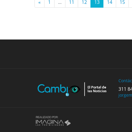
«
1
...
11
12
13
14
15
Previous
Contác
311 8
jorge