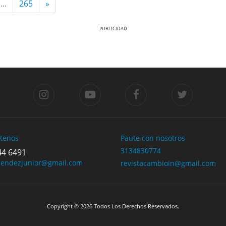
...
265
»
tenos
Paute con nosotros
3134830774
44 6491
mendezjunior@gmail.com
revistacambioin@gmail.com
Copyright © 2026 Todos Los Derechos Reservados.