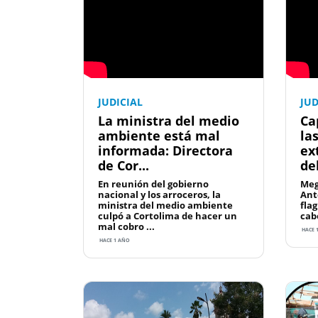
JUDICIAL
JUD
La ministra del medio
Ca
ambiente está mal
la
informada: Directora
ex
de Cor...
del
En reunión del gobierno
Meg
nacional y los arroceros, la
Ant
ministra del medio ambiente
fla
culpó a Cortolima de hacer un
cabe
mal cobro ...
HACE 
HACE 1 AÑO