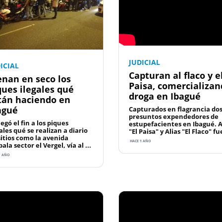
JUDICIAL
ICIAL
Capturan al flaco y e
enan en seco los
Paisa, comercializa
ques ilegales qué
droga en Ibagué
tán haciendo en
agué
Capturados en flagrancia do
presuntos expendedores de
legó el fin a los piques
estupefacientes en Ibagué. A
ales qué se realizan a diario
"El Paisa" y Alias "El Flaco" fue
sitios como la avenida
HACE 1 AÑO
la sector el Vergel, vía al ...
1 AÑO