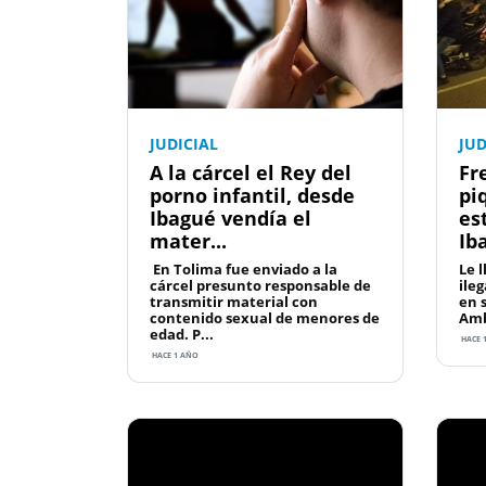
JUDICIAL
JUD
A la cárcel el Rey del
Fr
porno infantil, desde
pi
Ibagué vendía el
es
mater...
Ib
En Tolima fue enviado a la
Le l
cárcel presunto responsable de
ileg
transmitir material con
en 
contenido sexual de menores de
Amba
edad. P...
HACE 
HACE 1 AÑO