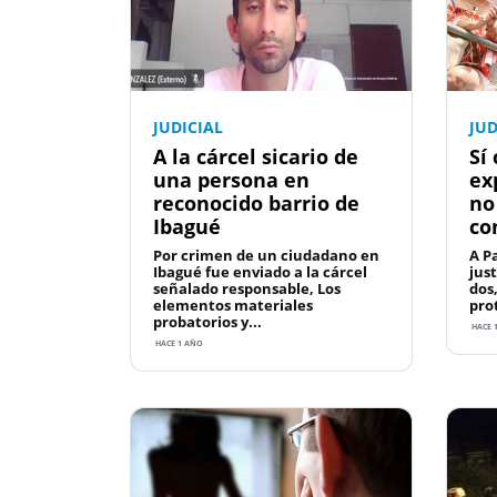
JUDICIAL
JUD
A la cárcel sicario de
Sí
una persona en
ex
reconocido barrio de
no
Ibagué
con
Por crimen de un ciudadano en
A Pa
Ibagué fue enviado a la cárcel
jus
señalado responsable, Los
dos
elementos materiales
prot
probatorios y...
HACE 
HACE 1 AÑO