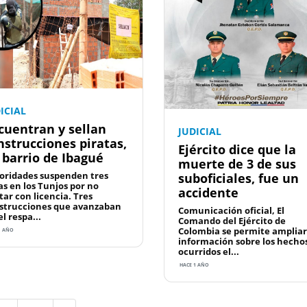
ICIAL
cuentran y sellan
JUDICIAL
nstrucciones piratas,
Ejército dice que la
 barrio de Ibagué
muerte de 3 de sus
oridades suspenden tres
suboficiales, fue un
as en los Tunjos por no
accidente
tar con licencia. Tres
strucciones que avanzaban
Comunicación oficial, El
el respa...
Comando del Ejército de
Colombia se permite ampliar
1 AÑO
información sobre los hecho
ocurridos el...
HACE 1 AÑO