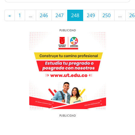
«
1
...
246
247
248
249
250
...
26
Previous
Next
Previous
Next
Previous
Previous
Next
Next
Previous
Next