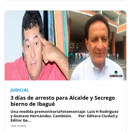
JUDICIAL
3 días de arresto para Alcalde y Secrego
bierno de Ibagué
Una medida premonitoriaFotomontaje: Luis H Rodríguez
y Gustavo Hernández. Cambioin. Por: Editora Ciudad y
Editor Ge...
HACE 10 AÑOS