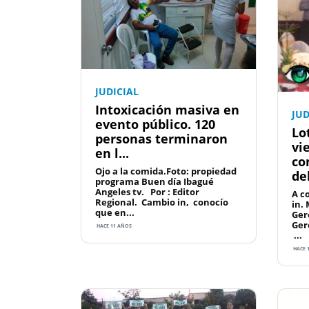
JUDICIAL
Intoxicación masiva en
JUD
evento público. 120
Lo
personas terminaron
vi
en l...
co
Ojo a la comida.Foto: propiedad
de
programa Buen día Ibagué
Angeles tv. Por : Editor
A c
Regional. Cambio in, conocío
in.
que en...
Ger
Ger
HACE 11 AÑOS
...
HACE 