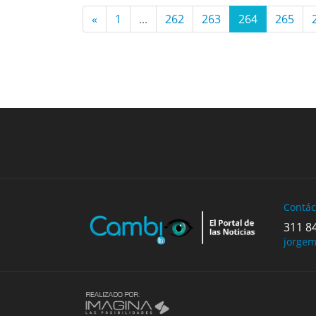
«
1
...
262
263
264
265
Previous
Contác
311 8
jorge