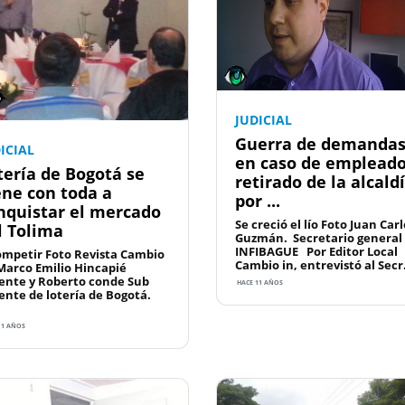
JUDICIAL
Guerra de demanda
ICIAL
en caso de emplead
tería de Bogotá se
retirado de la alcald
ene con toda a
por ...
nquistar el mercado
Se creció el lío Foto Juan Carl
l Tolima
Guzmán. Secretario general
INFIBAGUE Por Editor Local
ompetir Foto Revista Cambio
Cambio in, entrevistó al Secr.
 Marco Emilio Hincapié
ente y Roberto conde Sub
HACE 11 AÑOS
ente de lotería de Bogotá.
11 AÑOS