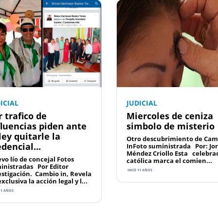
ICIAL
JUDICIAL
r trafico de
Miercoles de ceniza
fluencias piden ante
simbolo de misterio
ley quitarle la
Otro descubrimiento de Cam
edencial...
InFoto suministrada Por: Jo
Méndez Criollo Esta celebra
vo lío de concejal Fotos
católica marca el comien...
inistradas Por Editor
HACE 11 AÑOS
estigación. Cambio in, Revela
xclusiva la acción legal y l...
11 AÑOS