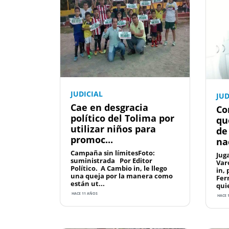
JUDICIAL
JUD
Cae en desgracia
Co
político del Tolima por
qu
utilizar niños para
de
promoc...
na
Campaña sin límitesFoto:
Jug
suministrada Por Editor
Var
Político. A Cambio in, le llego
in,
una queja por la manera como
Fer
están ut...
qui
HACE 11 AÑOS
HACE 