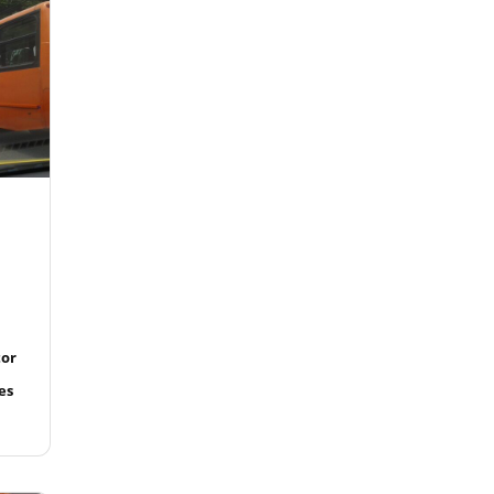
tor
es