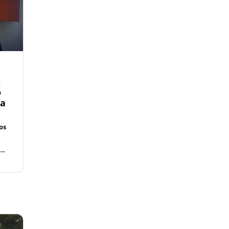
s
o
ía
os
..