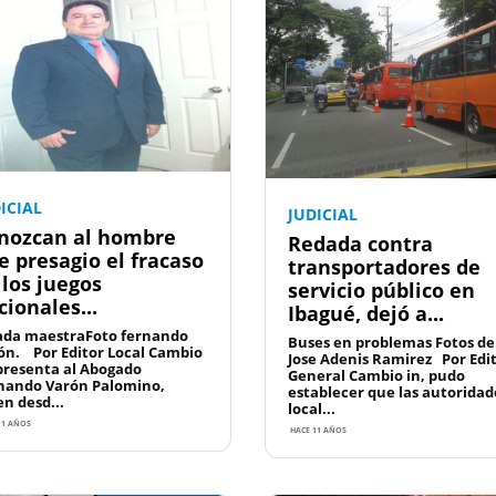
ICIAL
JUDICIAL
nozcan al hombre
Redada contra
e presagio el fracaso
transportadores de
 los juegos
servicio público en
cionales...
Ibagué, dejó a...
ada maestraFoto fernando
Buses en problemas Fotos de
ón. Por Editor Local Cambio
Jose Adenis Ramirez Por Edi
 presenta al Abogado
General Cambio in, pudo
nando Varón Palomino,
establecer que las autoridad
en desd...
local...
11 AÑOS
HACE 11 AÑOS