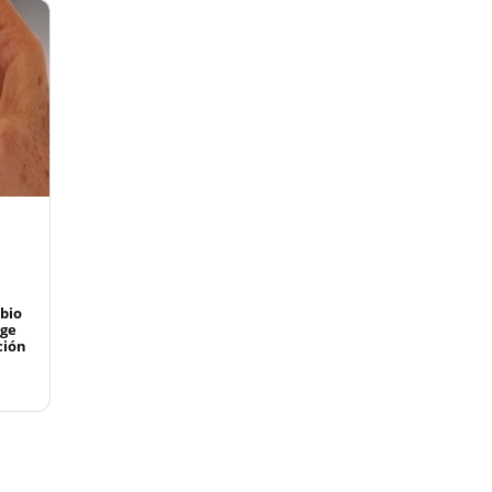
bio
rge
ción