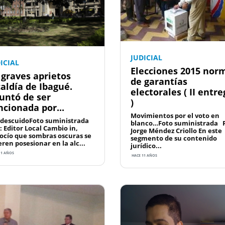
JUDICIAL
ICIAL
Elecciones 2015 nor
 graves aprietos
de garantías
caldía de Ibagué.
electorales ( II entre
untó de ser
)
ncionada por...
Movimientos por el voto en
 descuidoFoto suministrada
blanco…Foto suministrada P
: Editor Local Cambio in,
Jorge Méndez Criollo En este
ocío que sombras oscuras se
segmento de su contenido
eren posesionar en la alc...
jurídico...
11 AÑOS
HACE 11 AÑOS