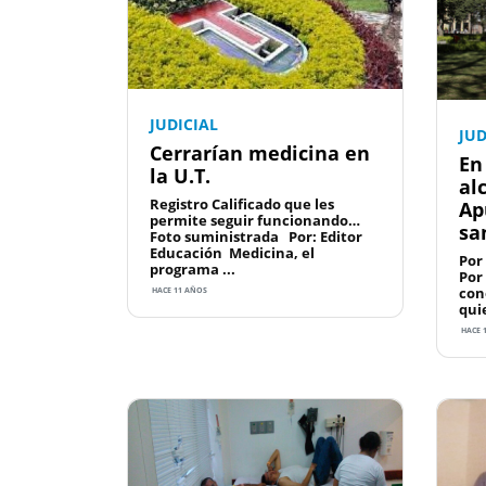
JUDICIAL
JUD
Cerrarían medicina en
En
la U.T.
al
Registro Calificado que les
Ap
permite seguir funcionando…
sa
Foto suministrada Por: Editor
Educación Medicina, el
Por
programa ...
Por 
con
HACE 11 AÑOS
qui
HACE 