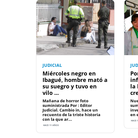
JUDICIAL
JUD
Miércoles negro en
Po
Ibagué, hombre mató a
in
su suegro y tuvo en
la 
vilo ...
cr
Mañana de horror foto
Nue
suministrada Por : Editor
sum
Judicial. Cambio in, hace un
inv
recuento de la triste historia
en e
con la que ar...
HACE 
HACE 11 AÑOS