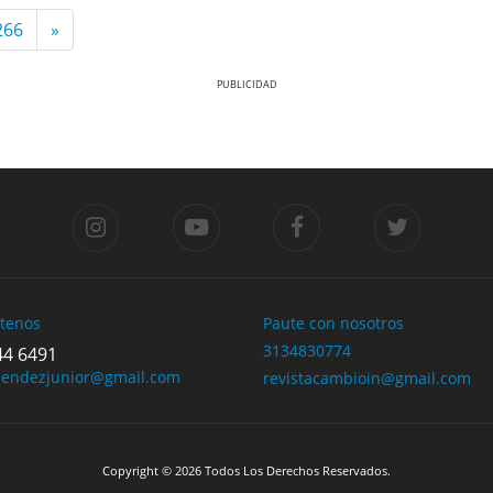
266
»
tenos
Paute con nosotros
3134830774
44 6491
mendezjunior@gmail.com
revistacambioin@gmail.com
Copyright © 2026 Todos Los Derechos Reservados.