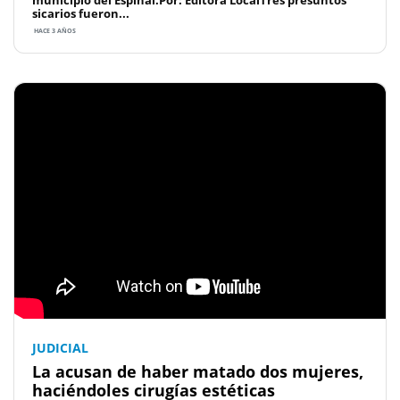
municipio del Espinal.Por: Editora LocalTres presuntos
sicarios fueron...
HACE 3 AÑOS
JUDICIAL
La acusan de haber matado dos mujeres,
haciéndoles cirugías estéticas