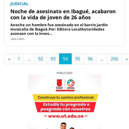
JUDICIAL
Noche de asesinato en Ibagué, acabaron
con la vida de joven de 26 años
Anoche un hombre fue asesinado en el barrio jardín
musicalia de Ibagué.Por: Editora LocalAutoridades
avanzan con la inves...
HACE 3 AÑOS
«
1
...
92
93
94
95
96
...
266
»
Previous
Next
Previous
Next