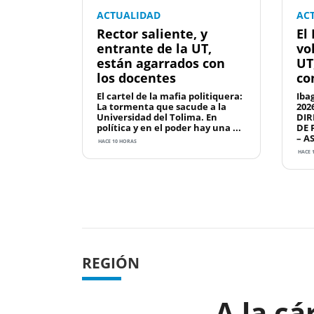
ACTUALIDAD
AC
Rector saliente, y
El
entrante de la UT,
vo
están agarrados con
UT
los docentes
co
El cartel de la mafia politiquera:
Iba
La tormenta que sacude a la
202
Universidad del Tolima. En
DIR
política y en el poder hay una ...
DE 
– A
HACE 10 HORAS
HACE 
Previous
REGIÓN
A la cá