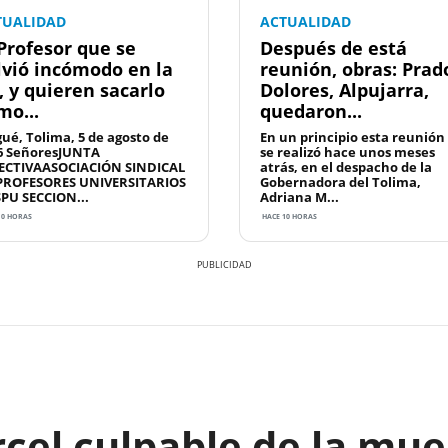
TUALIDAD
ACTUALIDAD
 Profesor que se
Después de está
lvió incómodo en la
reunión, obras: Prad
, y quieren sacarlo
Dolores, Alpujarra,
mo...
quedaron...
gué, Tolima, 5 de agosto de
En un principio esta reunión
6 SeñoresJUNTA
se realizó hace unos meses
ECTIVAASOCIACIÓN SINDICAL
atrás, en el despacho de la
PROFESORES UNIVERSITARIOS
Gobernadora del Tolima,
SPU SECCION...
Adriana M...
10 HORAS
HACE 10 HORAS
rcel culpable de la mue