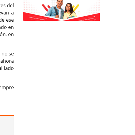
tes del
evan a
de ese
Previous
Previous
Next
Next
ado en
ión, en
e no se
 ahora
l lado
iempre