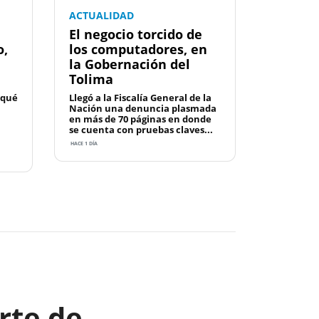
ACTUALIDAD
El negocio torcido de
o,
los computadores, en
la Gobernación del
Tolima
 qué
Llegó a la Fiscalía General de la
Nación una denuncia plasmada
en más de 70 páginas en donde
se cuenta con pruebas claves...
HACE 1 DÍA
Next
rte de