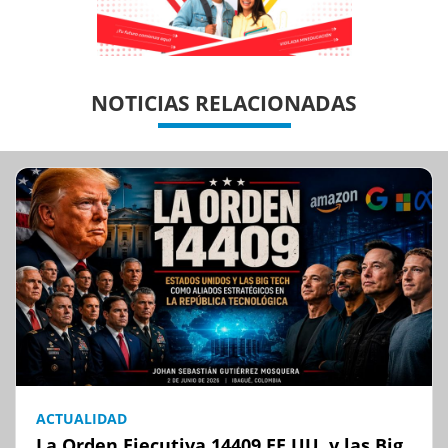
Previous
Previous
Next
Next
NOTICIAS RELACIONADAS
ACTUALIDAD
La Orden Ejecutiva 14409 EE.UU. y las Big