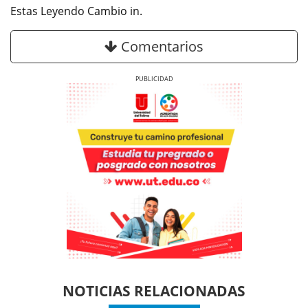
Estas Leyendo Cambio in.
Comentarios
Previous
Next
Previous
Previous
Next
Next
NOTICIAS RELACIONADAS