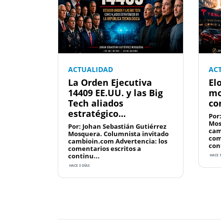
ACTUALIDAD
AC
La Orden Ejecutiva
El
14409 EE.UU. y las Big
mo
Tech aliados
co
estratégico...
Por
Mos
Por: Johan Sebastián Gutiérrez
cam
Mosquera. Columnista invitado
com
cambioin.com Advertencia: los
con
comentarios escritos a
continu...
HACE 
HACE 3 DÍAS
Previous