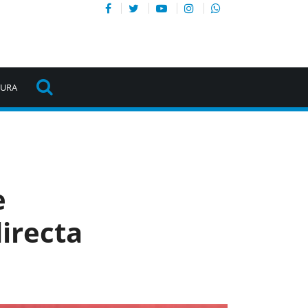
TURA
e
irecta