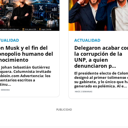
TUALIDAD
ACTUALIDAD
on Musk y el fin del
Delegaron acabar co
nopolio humano del
la corrupción de la
nocimiento
UNP, a quien
denunciaron p...
: Johan Sebastián Gutiérrez
quera. Columnista invitado
El presidente electo de Colo
bioin.com Advertencia: los
designó al primer tolimense
entarios escritos a
su gabinete, y lo único que h
tinu...
generado es polémica. Al e...
1 SEMANA
HACE 2 SEMANAS