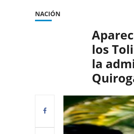
NACIÓN
Aparec
los To
la adm
Quirog