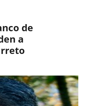
anco de
den a
arreto