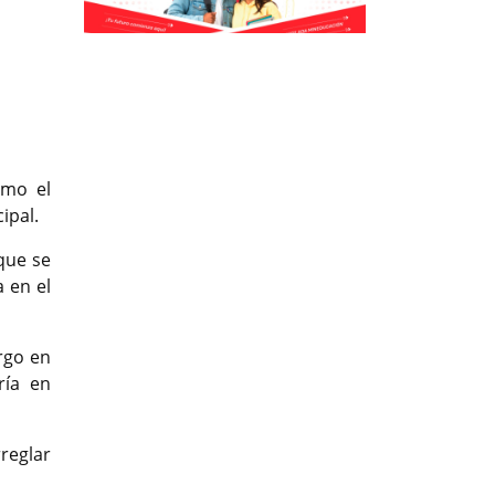
Previous
Previous
Next
Next
t
rmo el
cipal.
que se
 en el
rgo en
ría en
reglar