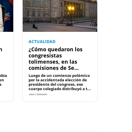
ACTUALIDAD
n
¿Cómo quedaron los
congresistas
tolimenses, en las
comisiones de Se...
mbia
Luego de un comienzo polémico
 en
por la accidentada elección de
a
presidente del congreso, ese
cuerpo colegiado distribuyó a t...
HACE 2 SEMANAS
Next