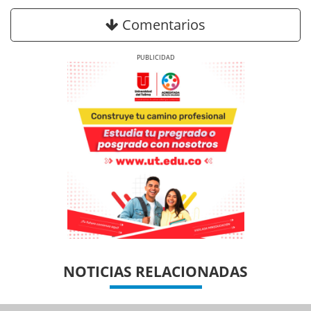
Comentarios
Previous
Next
Previous
Previous
Next
Next
NOTICIAS RELACIONADAS