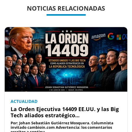
Previous
Previous
Next
Next
NOTICIAS RELACIONADAS
ACTUALIDAD
La Orden Ejecutiva 14409 EE.UU. y las Big
Tech aliados estratégico...
Por: Johan Sebastián Gutiérrez Mosquera. Columnista
invitado cambioin.com Advertencia: los comentarios
escritos a continu...